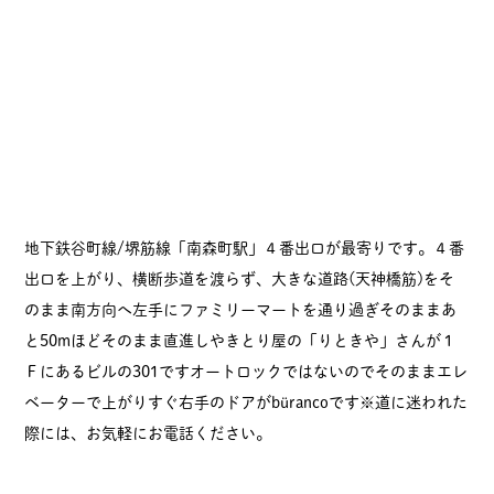
地下鉄谷町線/堺筋線「南森町駅」４番出口が最寄りです。４番
出口を上がり、横断歩道を渡らず、大きな道路(天神橋筋)をそ
のまま南方向へ左手にファミリーマートを通り過ぎそのままあ
と50mほどそのまま直進しやきとり屋の「りときや」さんが１
Ｆにあるビルの301ですオートロックではないのでそのままエレ
ベーターで上がりすぐ右手のドアがbürancoです※道に迷われた
際には、お気軽にお電話ください。